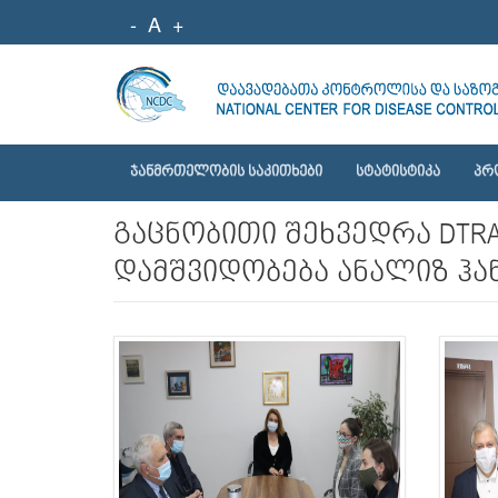
-
A
+
ᲯᲐᲜᲛᲠᲗᲔᲚᲝᲑᲘᲡ ᲡᲐᲙᲘᲗᲮᲔᲑᲘ
ᲡᲢᲐᲢᲘᲡᲢᲘᲙᲐ
ᲞᲠ
გაცნობითი შეხვედრა DTR
დამშვიდობება ანალიზ ჰან