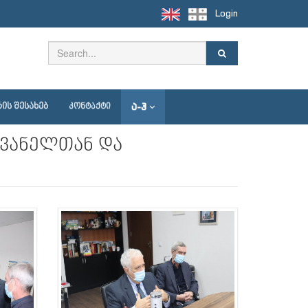
Login
Ა-Ჰ
ᲘᲡ ᲨᲔᲡᲐᲮᲔᲑ
ᲙᲝᲜᲢᲐᲥᲢᲘ
ღვანელთან და