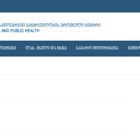
ᲝᲔᲥᲢᲔᲑᲘ
ᲚᲐᲑ. ᲥᲡᲔᲚᲘ ᲓᲐ BS&S
ᲡᲐᲯᲐᲠᲝ ᲘᲜᲤᲝᲠᲛᲐᲪᲘᲐ
ᲪᲔᲜᲢᲠ