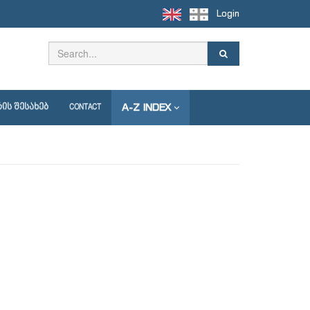
Login
A-Z INDEX
ᲘᲡ ᲨᲔᲡᲐᲮᲔᲑ
CONTACT