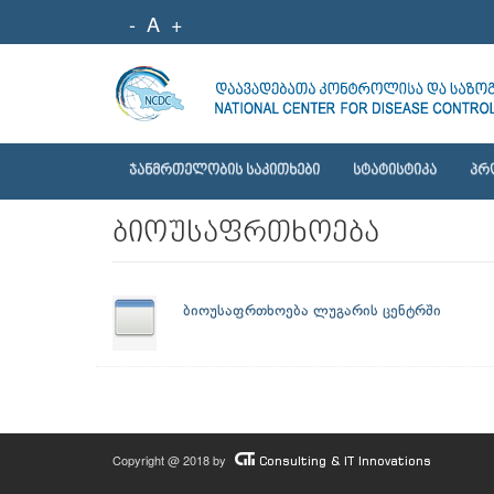
-
A
+
ᲯᲐᲜᲛᲠᲗᲔᲚᲝᲑᲘᲡ ᲡᲐᲙᲘᲗᲮᲔᲑᲘ
ᲡᲢᲐᲢᲘᲡᲢᲘᲙᲐ
ᲞᲠ
ბიოუსაფრთხოება
ბიოუსაფრთხოება ლუგარის ცენტრში
Copyright @ 2018 by
Consulting & IT Innovations