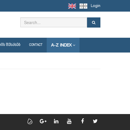
Login
A-Z INDEX
ᲘᲡ ᲨᲔᲡᲐᲮᲔᲑ
CONTACT