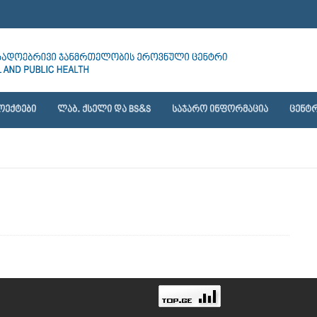
ᲝᲔᲥᲢᲔᲑᲘ
ᲚᲐᲑ. ᲥᲡᲔᲚᲘ ᲓᲐ BS&S
ᲡᲐᲯᲐᲠᲝ ᲘᲜᲤᲝᲠᲛᲐᲪᲘᲐ
ᲪᲔᲜᲢᲠ