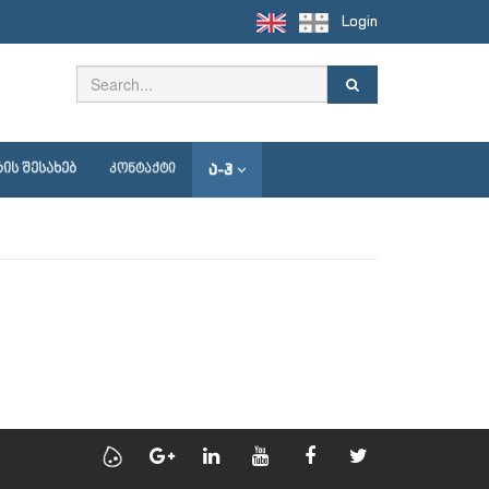
Login
Ა-Ჰ
ᲘᲡ ᲨᲔᲡᲐᲮᲔᲑ
ᲙᲝᲜᲢᲐᲥᲢᲘ