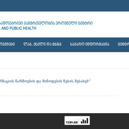
ᲝᲔᲥᲢᲔᲑᲘ
ᲚᲐᲑ. ᲥᲡᲔᲚᲘ ᲓᲐ BS&S
ᲡᲐᲯᲐᲠᲝ ᲘᲜᲤᲝᲠᲛᲐᲪᲘᲐ
ᲪᲔᲜᲢᲠ
მაციის წარმოების და მიწოდების წესის შესახებ“