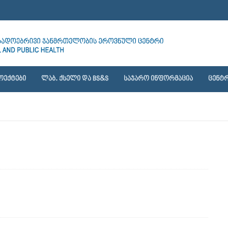
ᲝᲔᲥᲢᲔᲑᲘ
ᲚᲐᲑ. ᲥᲡᲔᲚᲘ ᲓᲐ BS&S
ᲡᲐᲯᲐᲠᲝ ᲘᲜᲤᲝᲠᲛᲐᲪᲘᲐ
ᲪᲔᲜᲢᲠ