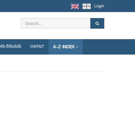
Login
A-Z INDEX
ᲘᲡ ᲨᲔᲡᲐᲮᲔᲑ
CONTACT