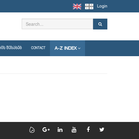
Login
A-Z INDEX
ᲘᲡ ᲨᲔᲡᲐᲮᲔᲑ
CONTACT