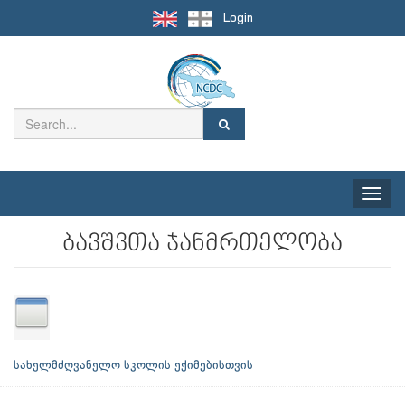
Login
Toggle
naviga
ბავშვთა ჯანმრთელობა
სახელმძღვანელო სკოლის ექიმებისთვის