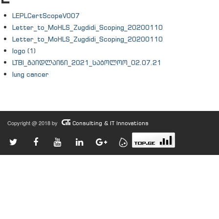
LEPLCertScopeV007
Letter_to_MoHLS_Zugdidi_Scoping_20200110
Letter_to_MoHLS_Zugdidi_Scoping_20200110
logo (1)
LTBI_გაიდლაინი_2021_საბოლოო_02.07.21
lung cancer
Copyright @ 2018 by
Consulting & IT Innovations