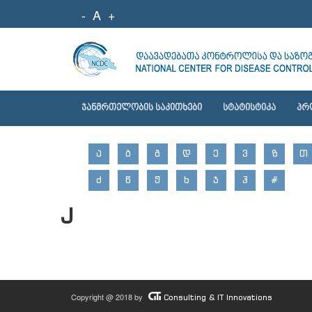
-
A
+
ᲯᲐᲜᲛᲠᲗᲔᲚᲝᲑᲘᲡ ᲡᲐᲙᲘᲗᲮᲔᲑᲘ
ᲡᲢᲐᲢᲘᲡᲢᲘᲙᲐ
ᲞᲠ
Ა
Ბ
Გ
Დ
Ე
Ვ
Ზ
Თ
Ძ
Წ
Ჭ
Ხ
Ჯ
Ჰ
#
J
Copyright @ 2018 by
Consulting & IT Innovations