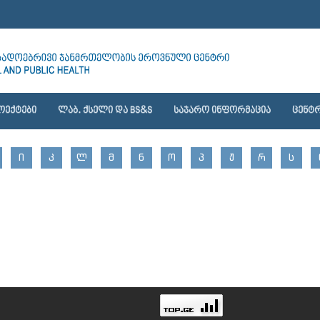
ᲝᲔᲥᲢᲔᲑᲘ
ᲚᲐᲑ. ᲥᲡᲔᲚᲘ ᲓᲐ BS&S
ᲡᲐᲯᲐᲠᲝ ᲘᲜᲤᲝᲠᲛᲐᲪᲘᲐ
ᲪᲔᲜᲢᲠ
Ი
Კ
Ლ
Მ
Ნ
Ო
Პ
Ჟ
Რ
Ს