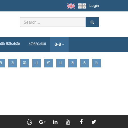
Login
Ა-Ჰ
ᲘᲡ ᲨᲔᲡᲐᲮᲔᲑ
ᲙᲝᲜᲢᲐᲥᲢᲘ
Ტ
Უ
Ფ
Ქ
Ღ
Ყ
Შ
Ჩ
Ც