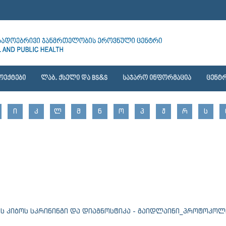
ᲝᲔᲥᲢᲔᲑᲘ
ᲚᲐᲑ. ᲥᲡᲔᲚᲘ ᲓᲐ BS&S
ᲡᲐᲯᲐᲠᲝ ᲘᲜᲤᲝᲠᲛᲐᲪᲘᲐ
ᲪᲔᲜᲢᲠ
Ი
Კ
Ლ
Მ
Ნ
Ო
Პ
Ჟ
Რ
Ს
ს კიბოს სკრინინგი და დიაგნოსტიკა - გაიდლაინი_პროტოკოლ