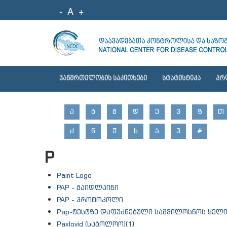
-
A
+
ᲯᲐᲜᲛᲠᲗᲔᲚᲝᲑᲘᲡ ᲡᲐᲙᲘᲗᲮᲔᲑᲘ
ᲡᲢᲐᲢᲘᲡᲢᲘᲙᲐ
ᲞᲠ
Ა
Ბ
Გ
Დ
Ე
Ვ
Ზ
Თ
Ძ
Წ
Ჭ
Ხ
Ჯ
Ჰ
#
P
Paint Logo
PAP - გაიდლაინი
PAP - პროტოკოლი
Pap-ტესტზე დაფუძნებული საშვილოსნოს ყელი
Paxlovid (საბოლოო)(1)