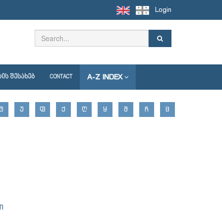
Login
A-Z INDEX
ᲘᲡ ᲨᲔᲡᲐᲮᲔᲑ
CONTACT
Ტ
Უ
Ფ
Ქ
Ღ
Ყ
Შ
Ჩ
Ც
ი