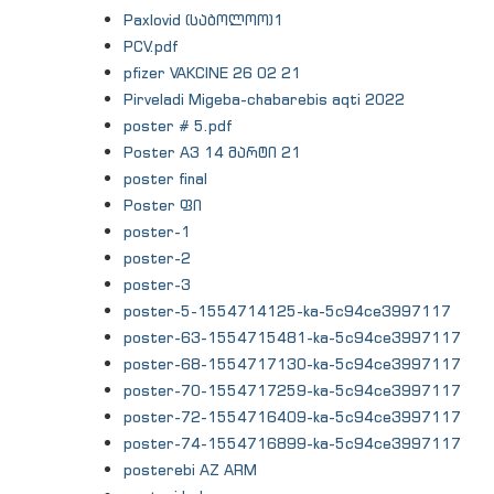
Paxlovid (საბოლოო)1
PCV.pdf
pfizer VAKCINE 26 02 21
Pirveladi Migeba-chabarebis aqti 2022
poster # 5.pdf
Poster A3 14 მარტი 21
poster final
Poster ფი
poster-1
poster-2
poster-3
poster-5-1554714125-ka-5c94ce3997117
poster-63-1554715481-ka-5c94ce3997117
poster-68-1554717130-ka-5c94ce3997117
poster-70-1554717259-ka-5c94ce3997117
poster-72-1554716409-ka-5c94ce3997117
poster-74-1554716899-ka-5c94ce3997117
posterebi AZ ARM